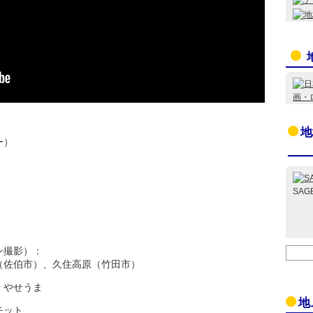
地
ー）
SAG
ン撮影）：
（佐伯市）、久住高原（竹田市）
、やせうま
地
モット