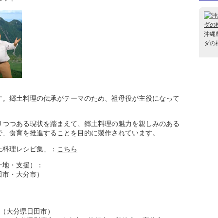
沖縄
ダの
す。郷土料理の伝承がテーマのため、祖母役が主役になって
りつつある現状を踏まえて、郷土料理の魅力を親しみのある
で、食育を推進することを目的に製作されています。
土料理レシピ集」：
こちら
ケ地・支援）：
田市・大分市）
（大分県日田市）