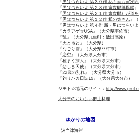
『
男はつらいよ 第３０作 花も嵐も寅次郎
『
男はつらいよ 第２８作 寅次郎紙風船
』
『
男はつらいよ 第２１作 寅次郎わが道
『
男はつらいよ 第１２作 私の寅さん
』（
『
男はつらいよ 第４作 新・男はつらいよ
『カラアゲ☆USA』（大分県宇佐市）
『乱』（大分県九重町：飯田高原）
『天と地と』（大分県）
『なごり雪』（大分県臼杵市）
『恋空』（大分県大分市）
『種まく旅人』（大分県大分市）
『悲しき天使』（大分県大分市）
『22歳の別れ』（大分県大分市）
『釣りバカ日誌19』（大分県大分市）
ジモト☆地元のサイト：
http://www.pref.oi
大分県のおいしい郷土料理
ゆかりの地図
波当津海岸