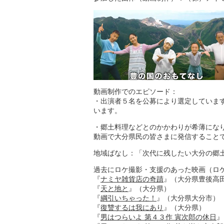
動画制作でのエピソード：
・出演者５名を公募により選定していま
います。
・郷土料理などとのかかわりが希薄にな
動画で大分県民の皆さまに発信すること
地域ばなし：「次代に残したい大分の郷
過去にロケ撮影・支援のあった映画（ロ
『
ナミヤ雑貨店の奇蹟
』（大分県豊後高
『
天と地と
』（大分県）
『
綱引いちゃった！
』（大分県大分市）
『
復讐するは我にあり
』（大分県）
『
男はつらいよ 第４３作 寅次郎の休日
』