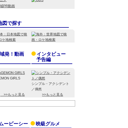
地図で探す
域発！動画
インタビュー
予告編
EMON GIRLS
シンプル・アクシデント
／偶然
>>もっと見る
>>もっと見る
ムービーシー
映級グルメ