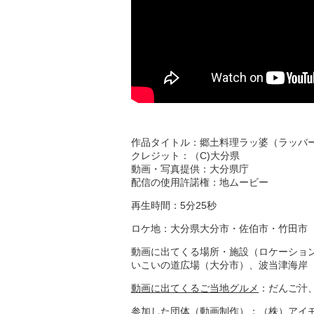
作品タイトル：郷土料理ラッ婆（ラッバ
クレジット：（C)大分県
動画・写真提供：大分県庁
配信の使用許諾権：地ムービー
再生時間：5分25秒
ロケ地：大分県大分市・佐伯市・竹田市
動画に出てくる場所・施設（ロケーショ
いこいの道広場（大分市）、波当津海岸
動画に出てくるご当地グルメ
：だんご汁
参加した団体（動画制作）：（株）アイ