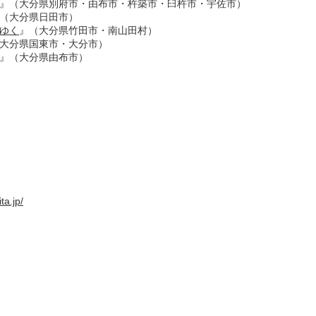
』（大分県別府市・由布市・杵築市・臼杵市・宇佐市）
（大分県日田市）
をゆく
』（大分県竹田市・南山田村）
大分県国東市・大分市）
』（大分県由布市）
ta.jp/