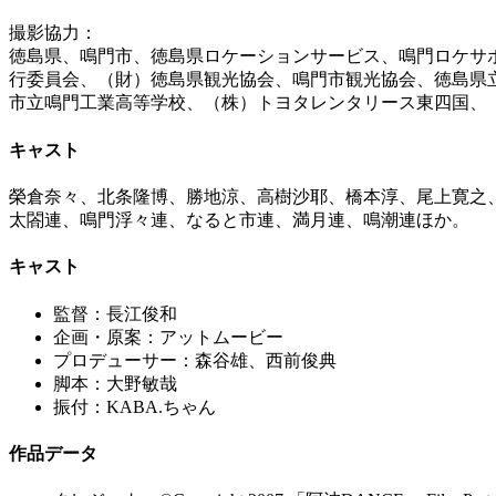
撮影協力：
徳島県、鳴門市、徳島県ロケーションサービス、鳴門ロケサ
行委員会、（財）徳島県観光協会、鳴門市観光協会、徳島県
市立鳴門工業高等学校、（株）トヨタレンタリース東四国、
キャスト
榮倉奈々、北条隆博、勝地涼、高樹沙耶、橋本淳、尾上寛之
太閤連、鳴門浮々連、なると市連、満月連、鳴潮連ほか。
キャスト
監督：長江俊和
企画・原案：アットムービー
プロデューサー：森谷雄、西前俊典
脚本：大野敏哉
振付：KABA.ちゃん
作品データ