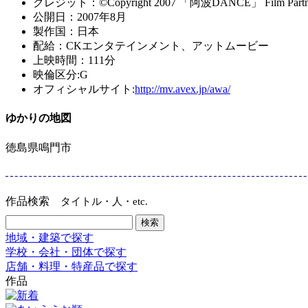
クレジット：©Copyright 2007 「阿波DANCE」 Film Partn
公開日：2007年8月
製作国：日本
配給：CKエンタテインメント、アットムービー
上映時間：111分
映倫区分:G
オフィシャルサイト:
http://mv.avex.jp/awa/
ゆかりの地図
徳島県鳴門市
作品検索
タイトル・人・etc.
地域・建築で探す
学校・会社・団体で探す
店舗・料理・特産品で探す
作品