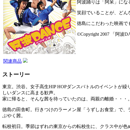
阿波踊りは「阿呆」にな
笑顔でいることが、どん
徳島にこだわった映画で
©Copyright 2007 「阿波DA
関連商品
ストーリー
東京。渋谷。女子高生HIP HOPダンスバトルのイベント
しいダンスに高まる歓声。
家に帰ると、そんな茜を待っていたのは、両親の離婚・・・
徳島の田舎町。行きつけのラーメン屋「うずしお食堂」で、
ぶやく茜。
転校初日。季節はずれの東京からの転校生に、クラス中が色