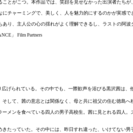
ることがこつ。本作品では、笑顔を見せなかった出演者たちが
なにチャーミングで、美しく、人を魅力的にするのかが実感で
もあり、主人公の心の揺れがよく理解できるし、ラストの阿波
NCE」 Film Partners
が繰り広げられている。その中でも、一際歓声を浴びる黒沢茜は
。そして、茜の意志とは関係なく、母と共に祖父の住む徳島へ
ラーメンを食べている四人の男子高校生。茜に見とれる四人。ズ
めきたっていた。その中には、昨日すれ違った、いけてない男