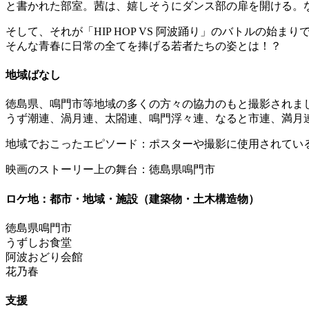
と書かれた部室。茜は、嬉しそうにダンス部の扉を開ける。
そして、それが「HIP HOP VS 阿波踊り」のバトルの始
そんな青春に日常の全てを捧げる若者たちの姿とは！？
地域ばなし
徳島県、鳴門市等地域の多くの方々の協力のもと撮影されま
うず潮連、渦月連、太閤連、鳴門浮々連、なると市連、満月
地域でおこったエピソード：ポスターや撮影に使用されてい
映画のストーリー上の舞台：徳島県鳴門市
ロケ地：都市・地域・施設（建築物・土木構造物）
徳島県鳴門市
うずしお食堂
阿波おどり会館
花乃春
支援