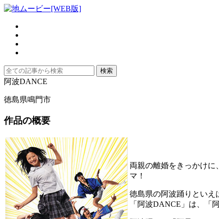
阿波DANCE
徳島県鳴門市
作品の概要
両親の離婚をきっかけに
マ！
徳島県の阿波踊りといえ
「阿波DANCE」は、「阿