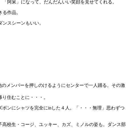
、「阿呆」になって、だんだんいい笑顔を見せてくれる。
きる作品。
ダンスシーンもいい。
、他のメンバーを押しのけるようにセンターで一人踊る。その激
移り住むことに・・・。
ボンにシャツを完全にinした４人。「・・・無理」思わずつ
子高校生・コージ、ユッキー、カズ、ミノルの姿も。ダンス部