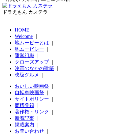
ドラえもん カステラ
HOME
｜
Welcome
｜
地ムービーとは
｜
地ムービシー
｜
運営組織
｜
クローズアップ
｜
映画のなかの建築
｜
映級グルメ
｜
おいしい映画祭
｜
自転車映画祭
｜
サイトポリシー
｜
商標登録
｜
著作権・リンク
｜
新着記事
｜
掲載案内
｜
お問い合わせ
｜