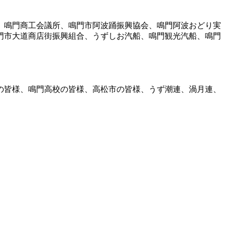
、鳴門商工会議所、鳴門市阿波踊振興協会、鳴門阿波おどり実
門市大道商店街振興組合、うずしお汽船、鳴門観光汽船、鳴門
。
の皆様、鳴門高校の皆様、高松市の皆様、うず潮連、渦月連、