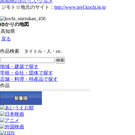
高知県のおいしいグルメ
ジモト☆地元のサイト：
http://www.pref.kochi.lg.jp
ゆかりの地図
高知県
戻る
作品検索
タイトル・人・etc.
地域・建築で探す
学校・会社・団体で探す
店舗・料理・特産品で探す
作品