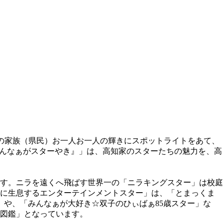
知家の家族（県民）お一人お一人の輝きにスポットライトをあて、
S『みんなぁがスターやき』」は、高知家のスターたちの魅力を、高
ます。ニラを遠くへ飛ばす世界一の「ニラキングスター」は校庭
畑に生息するエンターテインメントスター」は、「とまっくま
や、「みんなぁが大好き☆双子のひぃばぁ85歳スター」な
図鑑」となっています。