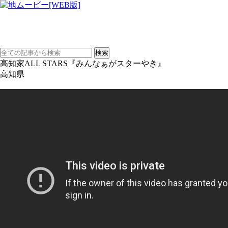
高知家ALL STARS『みんなぁがスターやき』
高知県