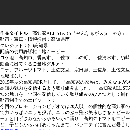
作品タイトル：高知家ALL STARS『みんなぁがスターやき』
動画・写真・情報提供：高知県庁
クレジット：(C)高知県
配信の使用許諾権：地ムービー
ロケ地：高知市、香南市、土佐市、いの町、土佐清水市、須崎
動画に出てくるご当地グルメ：
ニラ、フルーツトマト、土佐文旦、宗田節、土佐茶、土佐文旦
地域ばなし：
2015年度の高知県PRとして、「高知家の家族は、みんなぁが
高知の魅力を発信するよう取り組みました。 「高知家ALL S
知の魅力を、全国へ発信していく取り組みのひとつとして制作
動画制作でのエピソード：
今回のプロモーションビデオでは20人以上の個性的な高知家
で力いっぱいニラを投げ、ニラのぶっ飛ぶ美味しさをアピー
ー」と口ずさみながらゆるやかに踊り、高知のトマトをアピー
ど、子どもからおばあちゃんまで、バラエティに富んだ暑苦し