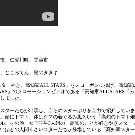
市、仁淀川町、香美市
、ところてん、鰹のタタキ
スターやき。高知家ALL STARS」をスローガンに掲げ、高
TARS」のプロモーションビデオである「高知家ALL STAR
しました。
のスターたちが出演し、自らのスターぶりを全力で紹介してい
ル。頭にトマト、体はクマの着ぐるみ風という「高知のトマト
ル。その他、女子学生3人組の「高知のことが好きやきスター」
いほどの人間くさいスターたちが登場している「高知家スター