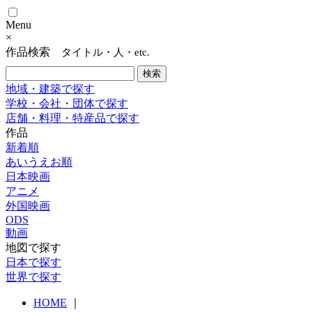
Menu
×
作品検索
タイトル・人・etc.
地域・建築で探す
学校・会社・団体で探す
店舗・料理・特産品で探す
作品
新着順
あいうえお順
日本映画
アニメ
外国映画
ODS
動画
地図で探す
日本で探す
世界で探す
HOME
｜