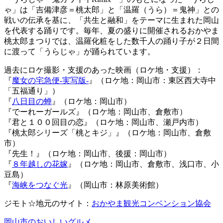
ゃ」は「吉備津彦＝桃太郎」と「温羅（うら）＝鬼神」との
戦いの伝承を基に、「共生と融和」をテーマに生まれた岡山
を代表する踊りです。毎年、夏の盛りに開催されるおかやま
桃太郎まつりでは、温羅化粧をした数千人の踊り子が２日間
に渡って「うらじゃ」が踊られています。
過去にロケ撮影・支援のあった映画（ロケ地・支援）：
『
魔女の宅急便-実写版-
』（ロケ地：岡山市：東区西大寺中
「五福通り」）
『
八日目の蝉
』（ロケ地：岡山市）
『でーれーガールズ』（ロケ地：岡山市、倉敷市）
『君と１００回目の恋』（ロケ地：岡山市、瀬戸内市）
『桃太郎シリーズ「桃とキジ」』（ロケ地：岡山市、倉敷
市）
『先生！』（ロケ地：岡山市、後援：岡山市）
『
８年越しの花嫁
』（ロケ地：岡山市、倉敷市、浅口市、小
豆島）
『
海峡をつなぐ光
』（岡山市：林原美術館）
ジモト☆地元のサイト：
おかやま観光コンベンション協会
岡山市のおいしいグルメ