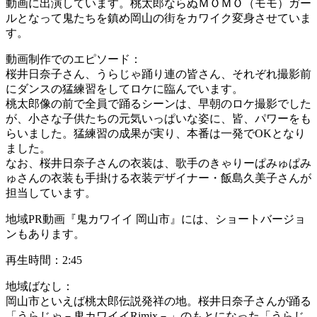
動画に出演しています。桃太郎ならぬＭＯＭＯ（モモ）ガー
ルとなって鬼たちを鎮め岡山の街をカワイク変身させていま
す。
動画制作でのエピソード：
桜井日奈子さん、うらじゃ踊り連の皆さん、それぞれ撮影前
にダンスの猛練習をしてロケに臨んでいます。
桃太郎像の前で全員で踊るシーンは、早朝のロケ撮影でした
が、小さな子供たちの元気いっぱいな姿に、皆、パワーをも
らいました。猛練習の成果が実り、本番は一発でOKとなり
ました。
なお、桜井日奈子さんの衣装は、歌手のきゃりーぱみゅぱみ
ゅさんの衣装も手掛ける衣装デザイナー・飯島久美子さんが
担当しています。
地域PR動画『鬼カワイイ 岡山市』には、ショートバージョ
ンもあります。
再生時間：2:45
地域ばなし：
岡山市といえば桃太郎伝説発祥の地。桜井日奈子さんが踊る
「うらじゃ－鬼カワイイRimix－」のもとになった「うらじ