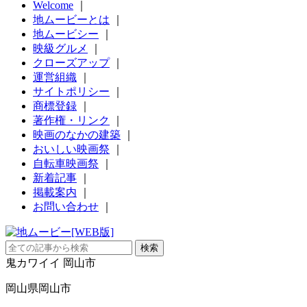
Welcome
｜
地ムービーとは
｜
地ムービシー
｜
映級グルメ
｜
クローズアップ
｜
運営組織
｜
サイトポリシー
｜
商標登録
｜
著作権・リンク
｜
映画のなかの建築
｜
おいしい映画祭
｜
自転車映画祭
｜
新着記事
｜
掲載案内
｜
お問い合わせ
｜
鬼カワイイ 岡山市
岡山県岡山市