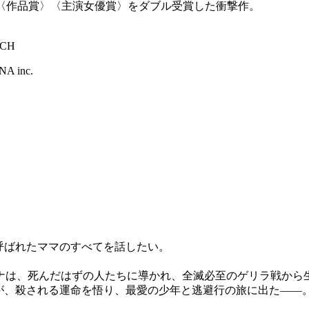
〈作品賞〉〈主演女優賞〉をダブル受賞した衝撃作。
CH
NA inc.
と呼ばれたママのすべてを話したい。
ナは、死んだはずの人たちに導かれ、全滅必至のゲリラ戦から
が、殺される運命を悟り、最愛の少年と逃避行の旅に出た――