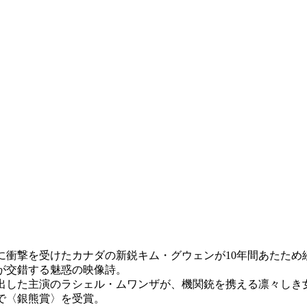
に衝撃を受けたカナダの新鋭キム・グウェンが10年間あたため
が交錯する魅惑の映像詩。
出した主演のラシェル・ムワンザが、機関銃を携える凛々しき
で〈銀熊賞〉を受賞。