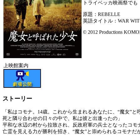
トライベッカ映画祭でも
原題：REBELLE
英語タイトル：WAR WIT
© 2012 Productions KOMO
上映館案内
ストーリー
「私はコモナ。14歳。これから生まれるあなたに、“魔女”
死と隣り合わせの日々の中で、私は彼と出逢ったの」
平和な水辺の村から拉致され、反政府軍の兵士となったコモ
亡霊を見える力が勝利を招き、“魔女”と崇められるコモナだ