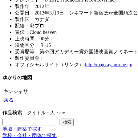
製作年：2012年
公開日：2013年3月9日 シネマート新宿ほか全国順次
製作国：カナダ
配給：彩プロ
宣伝：Cloud heaven
上映時間：90分
映倫区分：Ｒ-15
受賞歴等：第85回アカデミー賞外国語映画賞ノミネート
製作委員会：
オフィシャルサイト（リンク）:
http://majo.ayapro.ne.jp/
ゆかりの地図
キンシャサ
戻る
作品検索
タイトル・人・etc.
地域・建築で探す
学校・会社・団体で探す