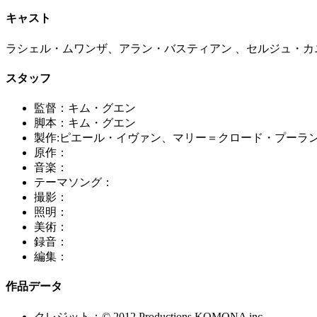
キャスト
ラシェル・ムワンザ、アラン・バスティアン 、セルジュ・カ
スタッフ
監督：キム・グエン
脚本：キム・グエン
製作:ピエール・イヴァン、マリー＝クロード・プーラ
原作：
音楽：
テーマソング：
撮影：
照明：
美術：
録音：
編集：
作品データ
クレジット：© 2012 Productions KOMONA inc.