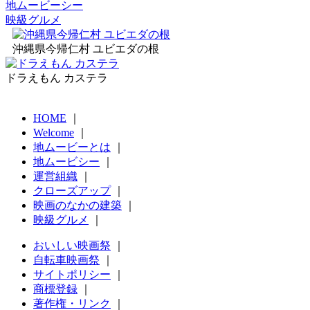
地ムービーシー
映級グルメ
沖縄県今帰仁村 ユビエダの根
ドラえもん カステラ
HOME
｜
Welcome
｜
地ムービーとは
｜
地ムービシー
｜
運営組織
｜
クローズアップ
｜
映画のなかの建築
｜
映級グルメ
｜
おいしい映画祭
｜
自転車映画祭
｜
サイトポリシー
｜
商標登録
｜
著作権・リンク
｜