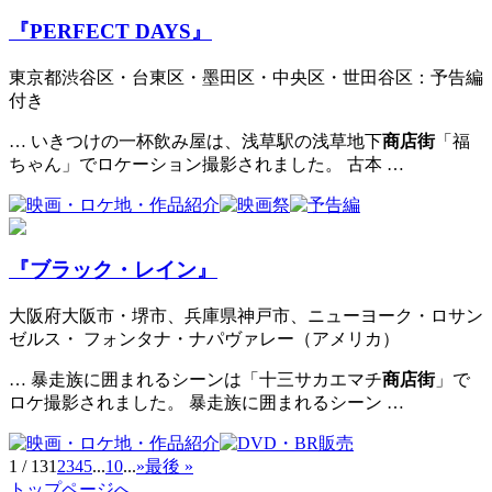
『PERFECT DAYS』
東京都渋谷区・台東区・墨田区・中央区・世田谷区：予告編
付き
… いきつけの一杯飲み屋は、浅草駅の浅草地下
商店街
「福
ちゃん」でロケーション撮影されました。 古本 …
『ブラック・レイン』
大阪府大阪市・堺市、兵庫県神戸市、ニューヨーク・ロサン
ゼルス・ フォンタナ・ナパヴァレー（アメリカ）
… 暴走族に囲まれるシーンは「十三サカエマチ
商店街
」で
ロケ撮影されました。 暴走族に囲まれるシーン …
1 / 13
1
2
3
4
5
...
10
...
»
最後 »
トップページへ