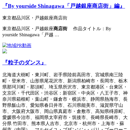
『By yourside Shinagawa「戸越銀座商店街」編』
東京都品川区・戸越銀座商店街
東京都品川区・戸越銀座
商店街
作品タイトル：By
yourside Shinagawa「戸越 …
『粒子のダンス』
北海道大樹町・東川町、岩手県陸前高田市、宮城県南三陸
町・登米市、山形県尾花沢市、新潟県柏崎市・長岡市、栃木
県那珂川町・那須町、埼玉県所沢市、東京都港区・台東区・
文京区・千代田区・渋谷区：新宿区・中央区・八王子市、神
奈川県箱根町・葉山町・鎌倉市・横浜市、静岡県熱海市、長
野県飯山市、愛知県春日井市、石川県能美市、滋賀県守山
市、大阪府大阪市、岡山県真庭市・倉敷市、高知県梼原町、
愛媛県今治市、福岡県太宰府市・筑後市、長崎県長崎市、大
分県 竹田市、熊本県人吉市、北京市・杭州市・上海市・蘇
州市（中国）、マルセイユ・ブザンソン・パリ・ブーローニ