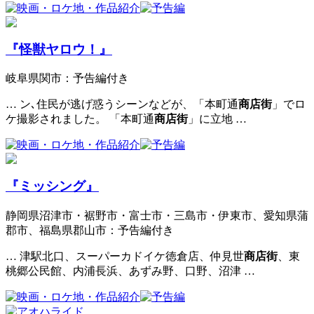
『怪獣ヤロウ！』
岐阜県関市：予告編付き
… ン､住民が逃げ惑うシーンなどが、「本町通
商店街
」でロ
ケ撮影されました。 「本町通
商店街
」に立地 …
『ミッシング』
静岡県沼津市・裾野市・富士市・三島市・伊東市、愛知県蒲
郡市、福島県郡山市：予告編付き
… 津駅北口、スーパーカドイケ徳倉店、仲見世
商店街
、東
桃郷公民館、内浦長浜、あずみ野、口野、沼津 …