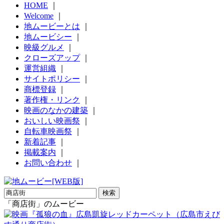
HOME
｜
Welcome
｜
地ムービーとは
｜
地ムービシー
｜
映級グルメ
｜
クローズアップ
｜
運営組織
｜
サイトポリシー
｜
商標登録
｜
著作権・リンク
｜
映画のなかの建築
｜
おいしい映画祭
｜
自転車映画祭
｜
新着記事
｜
掲載案内
｜
お問い合わせ
｜
「商店街」のムービー