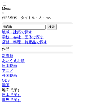
Menu
×
作品検索
タイトル・人・etc.
地域・建築で探す
学校・会社・団体で探す
店舗・料理・特産品で探す
作品
新着順
あいうえお順
日本映画
アニメ
外国映画
ODS
動画
地図で探す
日本で探す
世界で探す