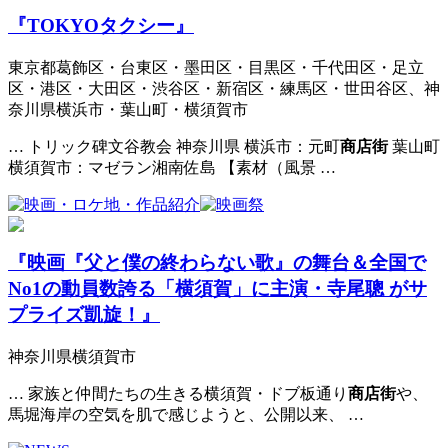
『TOKYOタクシー』
東京都葛飾区・台東区・墨田区・目黒区・千代田区・足立
区・港区・大田区・渋谷区・新宿区・練馬区・世田谷区、神
奈川県横浜市・葉山町・横須賀市
… トリック碑文谷教会 神奈川県 横浜市：元町
商店街
葉山町
横須賀市：マゼラン湘南佐島 【素材（風景 …
『映画『父と僕の終わらない歌』の舞台＆全国で
No1の動員数誇る「横須賀」に主演・寺尾聰 がサ
プライズ凱旋！』
神奈川県横須賀市
… 家族と仲間たちの生きる横須賀・ドブ板通り
商店街
や、
馬堀海岸の空気を肌で感じようと、公開以来、 …