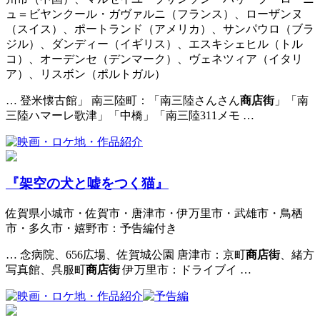
ュ＝ビヤンクール・ガヴァルニ（フランス）、ローザンヌ
（スイス）、ポートランド（アメリカ）、サンパウロ（ブラ
ジル）、ダンディー（イギリス）、エスキシェヒル（トル
コ）、オーデンセ（デンマーク）、ヴェネツィア（イタリ
ア）、リスボン（ポルトガル）
… 登米懐古館」 南三陸町：「南三陸さんさん
商店街
」「南
三陸ハマーレ歌津」「中橋」「南三陸311メモ …
『架空の犬と嘘をつく猫』
佐賀県小城市・佐賀市・唐津市・伊万里市・武雄市・鳥栖
市・多久市・嬉野市：予告編付き
… 念病院、656広場、佐賀城公園 唐津市：京町
商店街
、緒方
写真館、呉服町
商店街
伊万里市：ドライブイ …