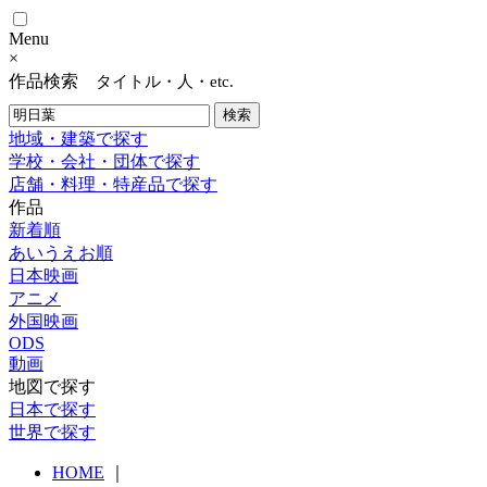
Menu
×
作品検索
タイトル・人・etc.
地域・建築で探す
学校・会社・団体で探す
店舗・料理・特産品で探す
作品
新着順
あいうえお順
日本映画
アニメ
外国映画
ODS
動画
地図で探す
日本で探す
世界で探す
HOME
｜