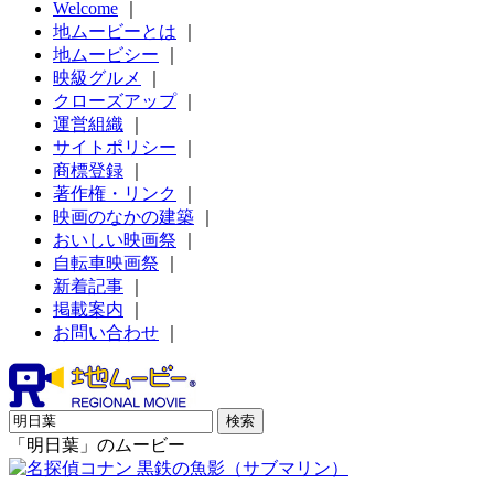
Welcome
｜
地ムービーとは
｜
地ムービシー
｜
映級グルメ
｜
クローズアップ
｜
運営組織
｜
サイトポリシー
｜
商標登録
｜
著作権・リンク
｜
映画のなかの建築
｜
おいしい映画祭
｜
自転車映画祭
｜
新着記事
｜
掲載案内
｜
お問い合わせ
｜
「明日葉」のムービー