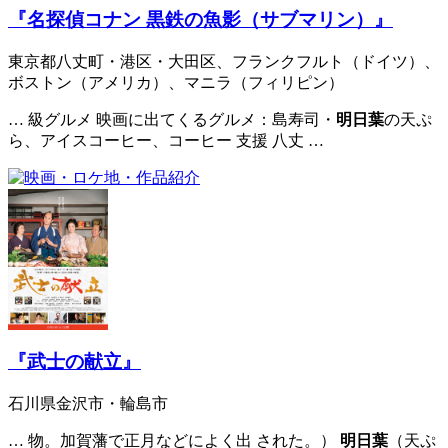
『名探偵コナン 黒鉄の魚影（サブマリン）』
東京都八丈町・港区・大田区、フランクフルト（ドイツ）、
ボストン（アメリカ）、マニラ（フィリピン）
… 級グルメ 映画に出てくるグルメ：島寿司・
明日葉
の天ぷ
ら、アイスコーヒー、コーヒー 支援 八丈 …
『武士の献立』
石川県金沢市・輪島市
… 物。加賀藩で正月などによく出 された。）
明日葉
（天ぷ