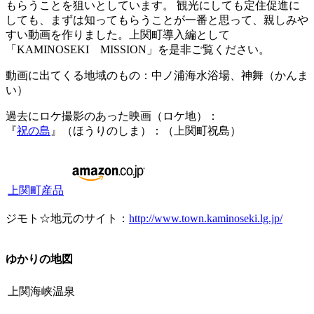
もらうことを狙いとしています。 観光にしても定住促進に
しても、まずは知ってもらうことが一番と思って、親しみや
すい動画を作りました。上関町導入編として
「KAMINOSEKI MISSION」を是非ご覧ください。
動画に出てくる地域のもの：中ノ浦海水浴場、神舞（かんま
い）
過去にロケ撮影のあった映画（ロケ地）：
『
祝の島
』（ほうりのしま）：（上関町祝島）
上関町産品
ジモト☆地元のサイト：
http://www.town.kaminoseki.lg.jp/
ゆかりの地図
上関海峡温泉