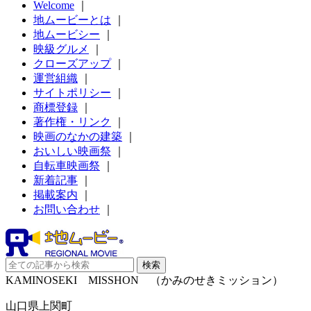
Welcome
｜
地ムービーとは
｜
地ムービシー
｜
映級グルメ
｜
クローズアップ
｜
運営組織
｜
サイトポリシー
｜
商標登録
｜
著作権・リンク
｜
映画のなかの建築
｜
おいしい映画祭
｜
自転車映画祭
｜
新着記事
｜
掲載案内
｜
お問い合わせ
｜
KAMINOSEKI MISSHON （かみのせきミッション）
山口県上関町