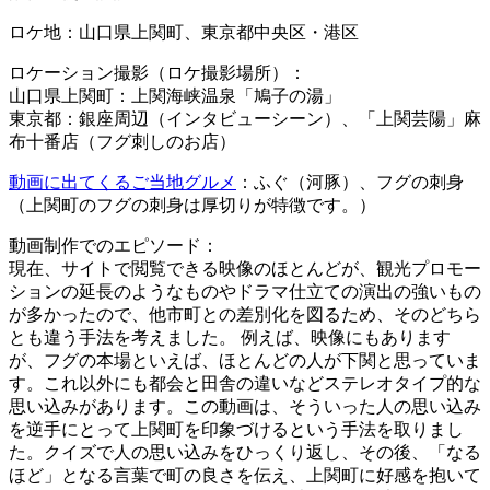
ロケ地：山口県上関町、東京都中央区・港区
ロケーション撮影（ロケ撮影場所）：
山口県上関町：上関海峡温泉「鳩子の湯」
東京都：銀座周辺（インタビューシーン）、「上関芸陽」麻
布十番店（フグ刺しのお店）
動画に出てくるご当地グルメ
：ふぐ（河豚）、フグの刺身
（上関町のフグの刺身は厚切りが特徴です。）
動画制作でのエピソード：
現在、サイトで閲覧できる映像のほとんどが、観光プロモー
ションの延長のようなものやドラマ仕立ての演出の強いもの
が多かったので、他市町との差別化を図るため、そのどちら
とも違う手法を考えました。 例えば、映像にもあります
が、フグの本場といえば、ほとんどの人が下関と思っていま
す。これ以外にも都会と田舎の違いなどステレオタイプ的な
思い込みがあります。この動画は、そういった人の思い込み
を逆手にとって上関町を印象づけるという手法を取りまし
た。クイズで人の思い込みをひっくり返し、その後、「なる
ほど」となる言葉で町の良さを伝え、上関町に好感を抱いて