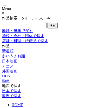
Menu
×
作品検索
タイトル・人・etc.
地域・建築で探す
学校・会社・団体で探す
店舗・料理・特産品で探す
作品
新着順
あいうえお順
日本映画
アニメ
外国映画
ODS
動画
地図で探す
日本で探す
世界で探す
HOME
｜