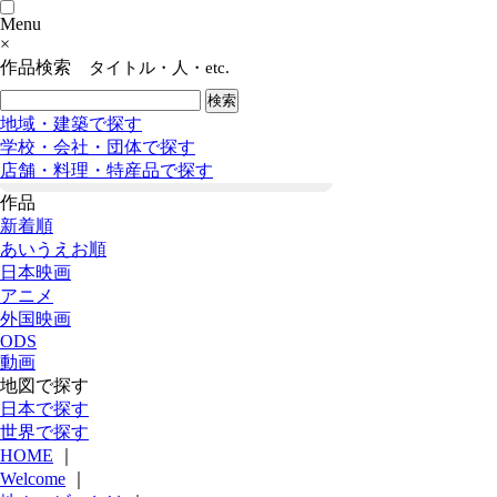
Menu
×
作品検索
タイトル・人・etc.
地域・建築で探す
学校・会社・団体で探す
店舗・料理・特産品で探す
作品
新着順
あいうえお順
日本映画
アニメ
外国映画
ODS
動画
地図で探す
日本で探す
世界で探す
HOME
｜
Welcome
｜