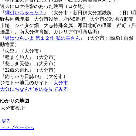
過去にロケ撮影のあった映画（ロケ地）：
『
綱引いちゃった！
』（大分市：新日鉄大分製鉄所、（旧）明
野共同料理場、大分市役所、府内5番街、大分市公設地方卸売
市場、シイタケ畑、大志特殊金属、寒田北町の借家、都町（居
酒屋）、南大分体育館、ガレリア竹町商店街）
『
男はつらいよ 第１２作 私の寅さん
』（大分市：高崎山自然
動物園）
『恋空』（大分市）
『種まく旅人』（大分市）
『悲しき天使』（大分市）
『22歳の別れ』（大分市）
『釣りバカ日誌19』（大分市）
ジモト☆地元のサイト：
大分市
大分にちなんだものを見てみる
ゆかりの地図
大分市役所
戻る
トップページへ