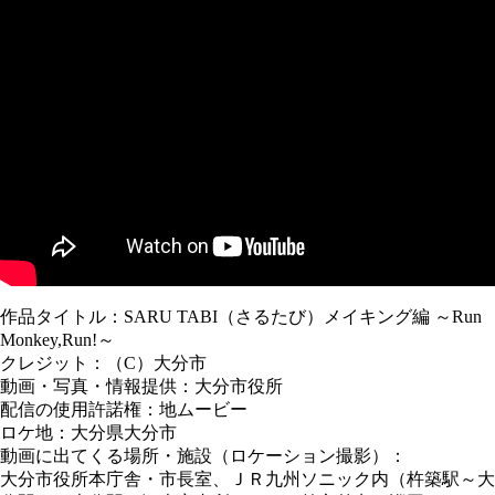
作品タイトル：SARU TABI（さるたび）メイキング編 ～Run
Monkey,Run!～
クレジット：（C）大分市
動画・写真・情報提供：大分市役所
配信の使用許諾権：地ムービー
ロケ地：大分県大分市
動画に出てくる場所・施設（ロケーション撮影）：
大分市役所本庁舎・市長室、ＪＲ九州ソニック内（杵築駅～大