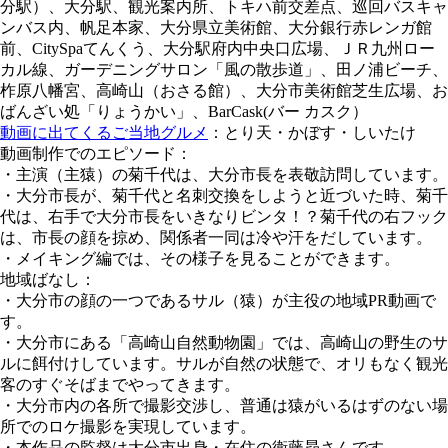
分駅）、大分駅、観光案内所、トキハ前交差点、巡回バスキャ
ンバス内、帆足本家、大分県立美術館、大分銀行赤レンガ館
前、CitySpaてんくう、大分駅府内中央口広場、ＪＲ九州ロー
カル線、ガーデニングサロン「風の散歩道」、田ノ浦ビーチ、
柞原八幡宮、高崎山（おさる館）、大分市美術館芝生広場、お
ばんざい処「りょうかい」、BarCask(バー カスク）
動画に出てくるご当地グルメ
：とり天・かぼす・しいたけ
動画制作でのエピソード：
・主演（主猿）の菊千代は、大分市長を表敬訪問しています。
・大分市長が、菊千代と名刺交換をしようと近づいた時、菊千
代は、右手で大分市長をいきなりビンタ！？菊千代の右フック
は、市長の顔を掠め、関係者一同は冷や汗をだしています。
・メイキング編では、その様子を見ることができます。
地域ばなし：
・大分市の顔の一つであるサル（猿）が主役の地域PR動画で
す。
・大分市にある「高崎山自然動物園」では、高崎山の野生のサ
ルに餌付けしています。サルが自然の状態で、オリもなく観光
客のすぐそばまでやってきます。
・大分市内の各所で撮影交渉し、普通は猿がいるはずのない場
所でのロケ撮影を実現しています。
・本作品の監督は大分市出身・在住の衛藤昴さんです。