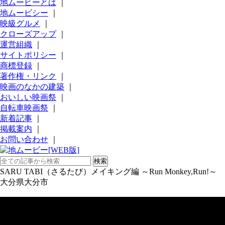
地ムービーとは
｜
地ムービシー
｜
映級グルメ
｜
クローズアップ
｜
運営組織
｜
サイトポリシー
｜
商標登録
｜
著作権・リンク
｜
映画のなかの建築
｜
おいしい映画祭
｜
自転車映画祭
｜
新着記事
｜
掲載案内
｜
お問い合わせ
｜
SARU TABI（さるたび）メイキング編 ～Run Monkey,Run!～
大分県大分市