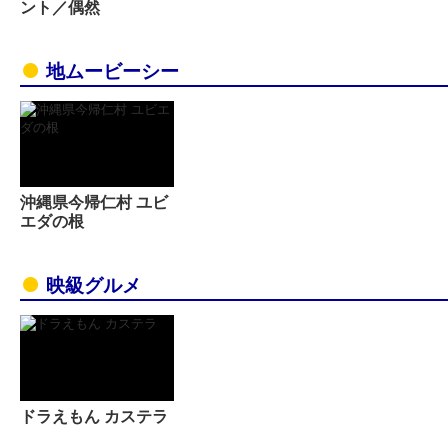
ント／偶然
地ムービーシー
沖縄県今帰仁村 ユビ
エダの根
映級グルメ
ドラえもん カステラ