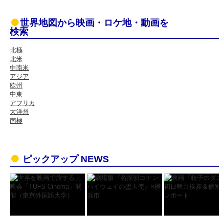
世界地図から映画・ロケ地・動画を
検索
北極
北米
中南米
アジア
欧州
中東
アフリカ
大洋州
南極
ピックアップ NEWS