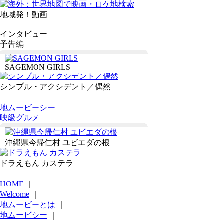
地域発！動画
インタビュー
予告編
SAGEMON GIRLS
シンプル・アクシデント／偶然
地ムービーシー
映級グルメ
沖縄県今帰仁村 ユビエダの根
ドラえもん カステラ
HOME
｜
Welcome
｜
地ムービーとは
｜
地ムービシー
｜