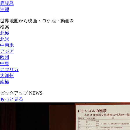
鹿児島
沖縄
世界地図から映画・ロケ地・動画を
検索
北極
北米
中南米
アジア
欧州
中東
アフリカ
大洋州
南極
ピックアップ NEWS
もっと見る