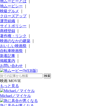
地ムービーとは
｜
地ムービシー
｜
映級グルメ
｜
クローズアップ
｜
運営組織
｜
サイトポリシー
｜
商標登録
｜
著作権・リンク
｜
映画のなかの建築
｜
おいしい映画祭
｜
自転車映画祭
｜
新着記事
｜
掲載案内
｜
お問い合わせ
｜
映画 MOVIE
もっと見る
Michael／マイケル
急に具合が悪くなる