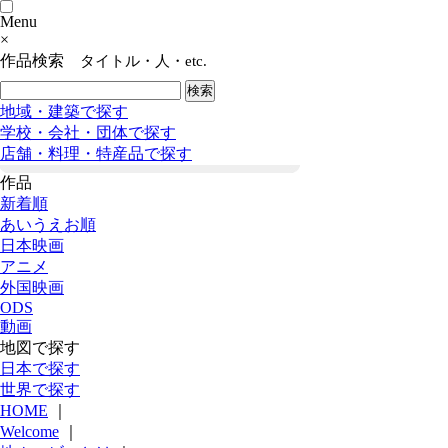
Menu
×
作品検索
タイトル・人・etc.
地域・建築で探す
学校・会社・団体で探す
店舗・料理・特産品で探す
作品
新着順
あいうえお順
日本映画
アニメ
外国映画
ODS
動画
地図で探す
日本で探す
世界で探す
HOME
｜
Welcome
｜