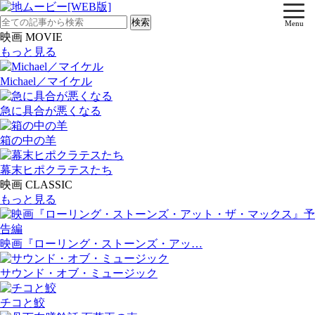
Menu
映画 MOVIE
もっと見る
Michael／マイケル
急に具合が悪くなる
箱の中の羊
幕末ヒポクラテスたち
映画 CLASSIC
もっと見る
映画『ローリング・ストーンズ・アッ…
サウンド・オブ・ミュージック
チコと鮫