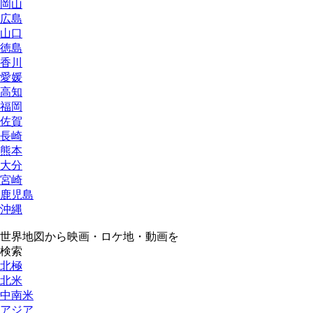
岡山
広島
山口
徳島
香川
愛媛
高知
福岡
佐賀
長崎
熊本
大分
宮崎
鹿児島
沖縄
世界地図から映画・ロケ地・動画を
検索
北極
北米
中南米
アジア