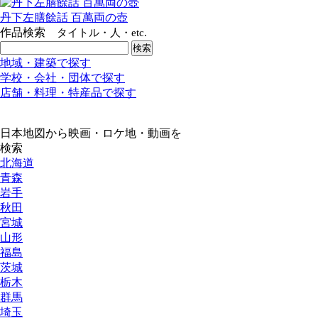
丹下左膳餘話 百萬両の壺
作品検索
タイトル・人・etc.
地域・建築で探す
学校・会社・団体で探す
店舗・料理・特産品で探す
日本地図から映画・ロケ地・動画を
検索
北海道
青森
岩手
秋田
宮城
山形
福島
茨城
栃木
群馬
埼玉