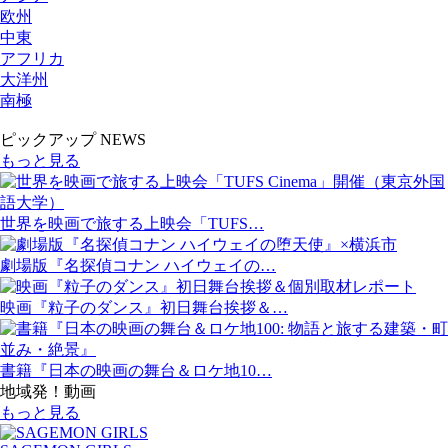
欧州
中東
アフリカ
大洋州
南極
ピックアップ NEWS
もっと見る
世界を映画で旅する上映会「TUFS…
劇場版『名探偵コナン ハイウェイの…
映画『粒子のダンス』初日舞台挨拶＆…
書籍『日本の映画の舞台＆ロケ地10…
地域発！動画
もっと見る