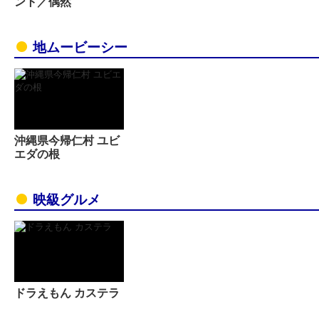
ント／偶然
地ムービーシー
沖縄県今帰仁村 ユビ
エダの根
映級グルメ
ドラえもん カステラ