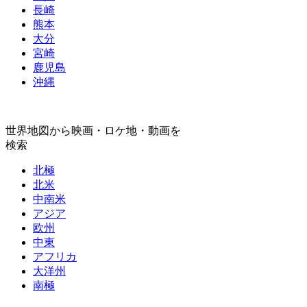
長崎
熊本
大分
宮崎
鹿児島
沖縄
世界地図から映画・ロケ地・動画を
検索
北極
北米
中南米
アジア
欧州
中東
アフリカ
大洋州
南極