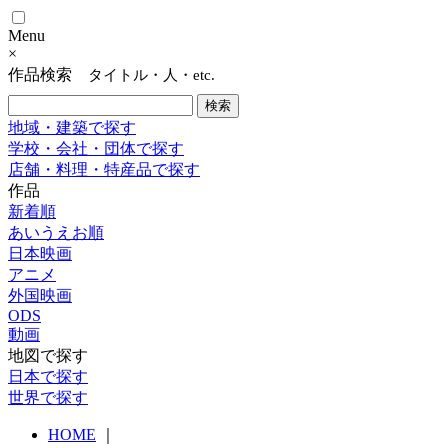
Menu
×
作品検索
タイトル・人・etc.
地域・建築で探す
学校・会社・団体で探す
店舗・料理・特産品で探す
作品
新着順
あいうえお順
日本映画
アニメ
外国映画
ODS
動画
地図で探す
日本で探す
世界で探す
HOME
｜