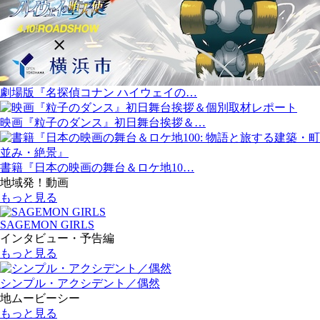
劇場版『名探偵コナン ハイウェイの…
映画『粒子のダンス』初日舞台挨拶＆…
書籍『日本の映画の舞台＆ロケ地10…
地域発！動画
もっと見る
SAGEMON GIRLS
インタビュー・予告編
もっと見る
シンプル・アクシデント／偶然
地ムービーシー
もっと見る