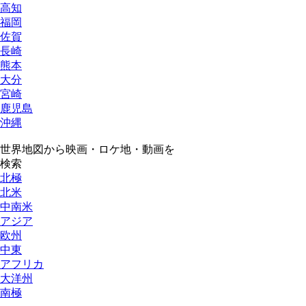
高知
福岡
佐賀
長崎
熊本
大分
宮崎
鹿児島
沖縄
世界地図から映画・ロケ地・動画を
検索
北極
北米
中南米
アジア
欧州
中東
アフリカ
大洋州
南極