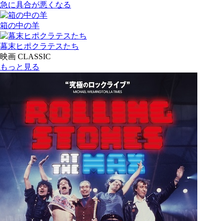
急に具合が悪くなる
箱の中の羊
幕末ヒポクラテスたち
映画 CLASSIC
もっと見る