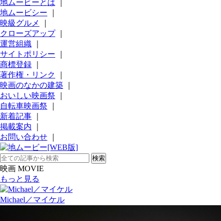
地ムービーとは
｜
地ムービシー
｜
映級グルメ
｜
クローズアップ
｜
運営組織
｜
サイトポリシー
｜
商標登録
｜
著作権・リンク
｜
映画のなかの建築
｜
おいしい映画祭
｜
自転車映画祭
｜
新着記事
｜
掲載案内
｜
お問い合わせ
｜
映画 MOVIE
もっと見る
Michael／マイケル