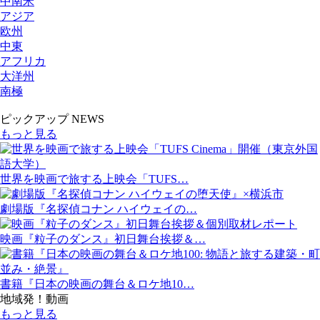
中南米
アジア
欧州
中東
アフリカ
大洋州
南極
ピックアップ NEWS
もっと見る
世界を映画で旅する上映会「TUFS…
劇場版『名探偵コナン ハイウェイの…
映画『粒子のダンス』初日舞台挨拶＆…
書籍『日本の映画の舞台＆ロケ地10…
地域発！動画
もっと見る