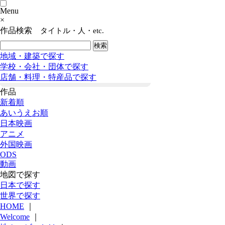
Menu
×
作品検索
タイトル・人・etc.
地域・建築で探す
学校・会社・団体で探す
店舗・料理・特産品で探す
作品
新着順
あいうえお順
日本映画
アニメ
外国映画
ODS
動画
地図で探す
日本で探す
世界で探す
HOME
｜
Welcome
｜