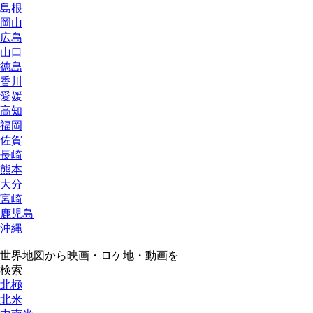
島根
岡山
広島
山口
徳島
香川
愛媛
高知
福岡
佐賀
長崎
熊本
大分
宮崎
鹿児島
沖縄
世界地図から映画・ロケ地・動画を
検索
北極
北米