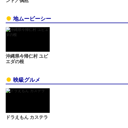
ント／偶然
地ムービーシー
沖縄県今帰仁村 ユビ
エダの根
映級グルメ
ドラえもん カステラ