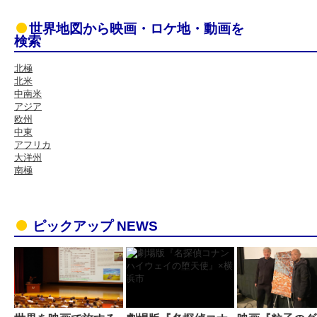
世界地図から映画・ロケ地・動画を
検索
北極
北米
中南米
アジア
欧州
中東
アフリカ
大洋州
南極
ピックアップ NEWS