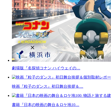
劇場版『名探偵コナン ハイウェイの…
映画『粒子のダンス』初日舞台挨拶＆…
書籍『日本の映画の舞台＆ロケ地10…