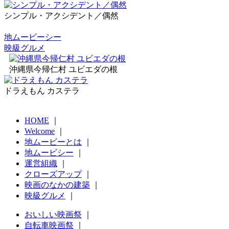
シンプル・アクシデント／偶然
地ムービーシー
映級グルメ
沖縄県今帰仁村 ユビエダの根
ドラえもん カステラ
HOME
｜
Welcome
｜
地ムービーとは
｜
地ムービシー
｜
運営組織
｜
クローズアップ
｜
映画のなかの建築
｜
映級グルメ
｜
おいしい映画祭
｜
自転車映画祭
｜