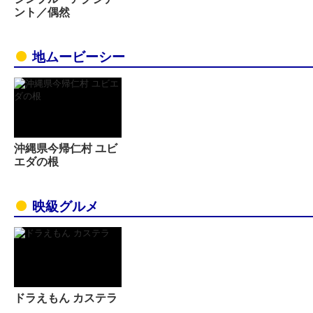
ント／偶然
地ムービーシー
沖縄県今帰仁村 ユビ
エダの根
映級グルメ
ドラえもん カステラ