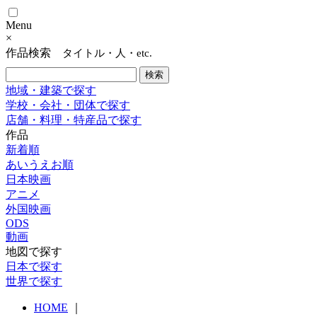
Menu
×
作品検索
タイトル・人・etc.
地域・建築で探す
学校・会社・団体で探す
店舗・料理・特産品で探す
作品
新着順
あいうえお順
日本映画
アニメ
外国映画
ODS
動画
地図で探す
日本で探す
世界で探す
HOME
｜