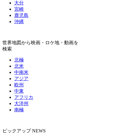
大分
宮崎
鹿児島
沖縄
世界地図から映画・ロケ地・動画を
検索
北極
北米
中南米
アジア
欧州
中東
アフリカ
大洋州
南極
ピックアップ NEWS