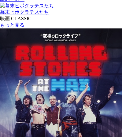
幕末ヒポクラテスたち
映画 CLASSIC
もっと見る