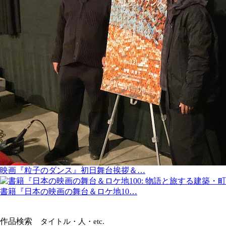
映画『粒子のダンス』初日舞台挨拶＆…
書籍『日本の映画の舞台＆ロケ地10…
作品検索
タイトル・人・etc.