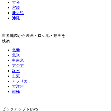
大分
宮崎
鹿児島
沖縄
世界地図から映画・ロケ地・動画を
検索
北極
北米
中南米
アジア
欧州
中東
アフリカ
大洋州
南極
ピックアップ NEWS