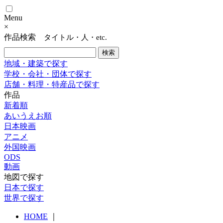
Menu
×
作品検索
タイトル・人・etc.
地域・建築で探す
学校・会社・団体で探す
店舗・料理・特産品で探す
作品
新着順
あいうえお順
日本映画
アニメ
外国映画
ODS
動画
地図で探す
日本で探す
世界で探す
HOME
｜