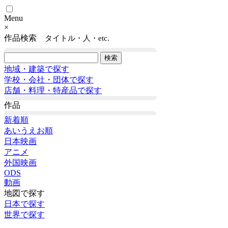
Menu
×
作品検索
タイトル・人・etc.
地域・建築で探す
学校・会社・団体で探す
店舗・料理・特産品で探す
作品
新着順
あいうえお順
日本映画
アニメ
外国映画
ODS
動画
地図で探す
日本で探す
世界で探す