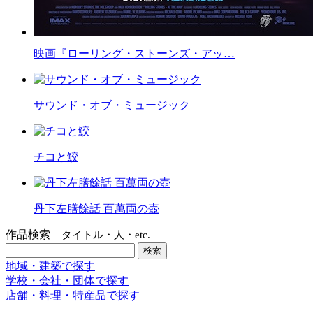
映画『ローリング・ストーンズ・アッ…
サウンド・オブ・ミュージック
チコと鮫
丹下左膳餘話 百萬両の壺
作品検索
タイトル・人・etc.
地域・建築で探す
学校・会社・団体で探す
店舗・料理・特産品で探す