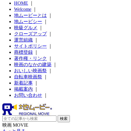
HOME
｜
Welcome
｜
地ムービーとは
｜
地ムービシー
｜
映級グルメ
｜
クローズアップ
｜
運営組織
｜
サイトポリシー
｜
商標登録
｜
著作権・リンク
｜
映画のなかの建築
｜
おいしい映画祭
｜
自転車映画祭
｜
新着記事
｜
掲載案内
｜
お問い合わせ
｜
映画 MOVIE