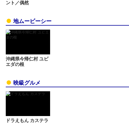
ント／偶然
地ムービーシー
沖縄県今帰仁村 ユビ
エダの根
映級グルメ
ドラえもん カステラ