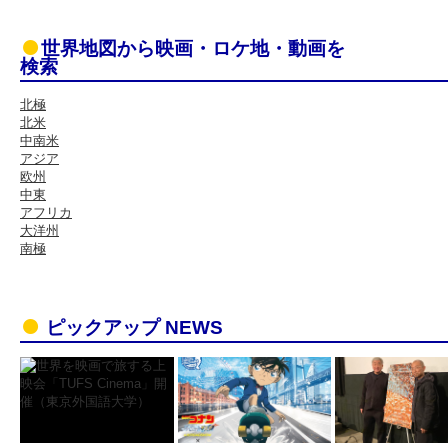
世界地図から映画・ロケ地・動画を
検索
北極
北米
中南米
アジア
欧州
中東
アフリカ
大洋州
南極
ピックアップ NEWS