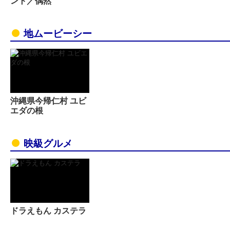
ント／偶然
地ムービーシー
沖縄県今帰仁村 ユビ
エダの根
映級グルメ
ドラえもん カステラ