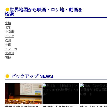
世界地図から映画・ロケ地・動画を
検索
北極
北米
中南米
アジア
欧州
中東
アフリカ
大洋州
南極
ピックアップ NEWS