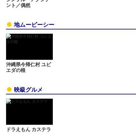
ント／偶然
地ムービーシー
沖縄県今帰仁村 ユビ
エダの根
映級グルメ
ドラえもん カステラ