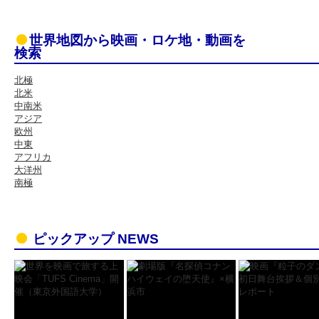
世界地図から映画・ロケ地・動画を
検索
北極
北米
中南米
アジア
欧州
中東
アフリカ
大洋州
南極
ピックアップ NEWS