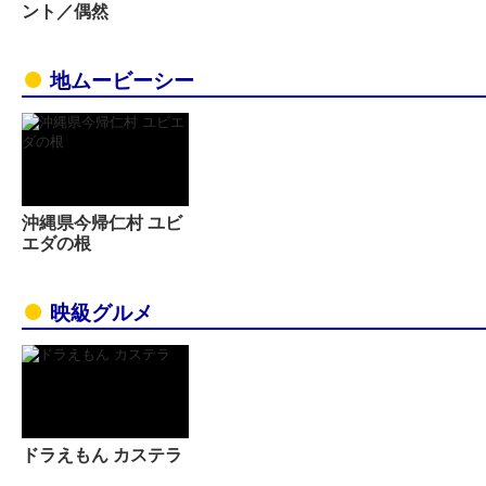
ント／偶然
地ムービーシー
沖縄県今帰仁村 ユビ
エダの根
映級グルメ
ドラえもん カステラ