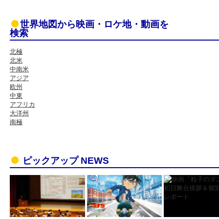
世界地図から映画・ロケ地・動画を
検索
北極
北米
中南米
アジア
欧州
中東
アフリカ
大洋州
南極
ピックアップ NEWS