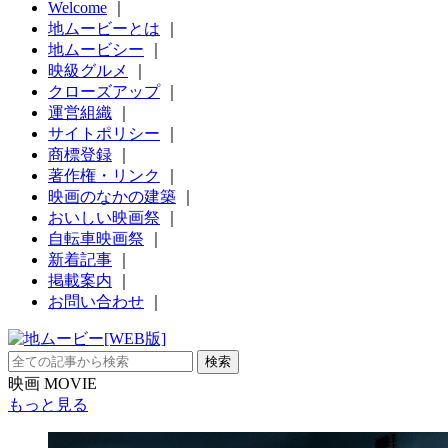
Welcome
｜
地ムービーとは
｜
地ムービシー
｜
映級グルメ
｜
クローズアップ
｜
運営組織
｜
サイトポリシー
｜
商標登録
｜
著作権・リンク
｜
映画のなかの建築
｜
おいしい映画祭
｜
自転車映画祭
｜
新着記事
｜
掲載案内
｜
お問い合わせ
｜
映画 MOVIE
もっと見る