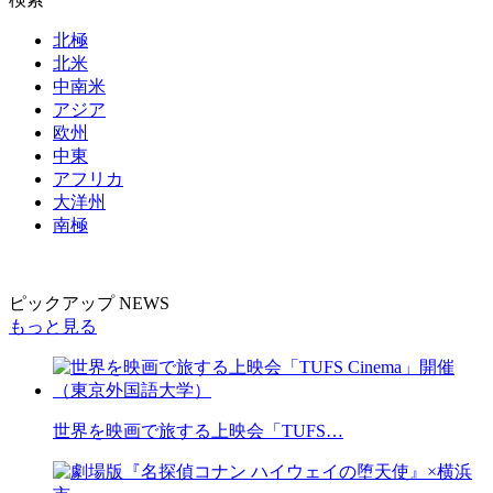
北極
北米
中南米
アジア
欧州
中東
アフリカ
大洋州
南極
ピックアップ NEWS
もっと見る
世界を映画で旅する上映会「TUFS…