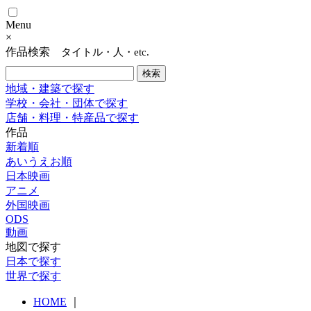
Menu
×
作品検索
タイトル・人・etc.
地域・建築で探す
学校・会社・団体で探す
店舗・料理・特産品で探す
作品
新着順
あいうえお順
日本映画
アニメ
外国映画
ODS
動画
地図で探す
日本で探す
世界で探す
HOME
｜