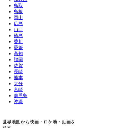
鳥取
島根
岡山
広島
山口
徳島
香川
愛媛
高知
福岡
佐賀
長崎
熊本
大分
宮崎
鹿児島
沖縄
世界地図から映画・ロケ地・動画を
検索