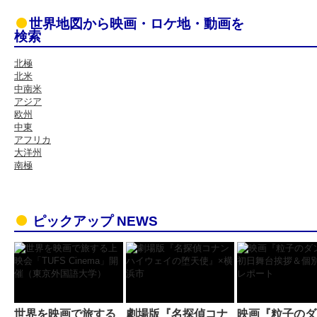
世界地図から映画・ロケ地・動画を
検索
北極
北米
中南米
アジア
欧州
中東
アフリカ
大洋州
南極
ピックアップ NEWS
世界を映画で旅する
劇場版『名探偵コナ
映画『粒子のダ