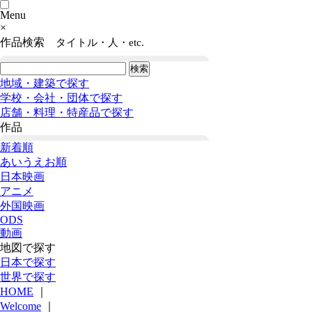
Menu
×
作品検索
タイトル・人・etc.
地域・建築で探す
学校・会社・団体で探す
店舗・料理・特産品で探す
作品
新着順
あいうえお順
日本映画
アニメ
外国映画
ODS
動画
地図で探す
日本で探す
世界で探す
HOME
｜
Welcome
｜