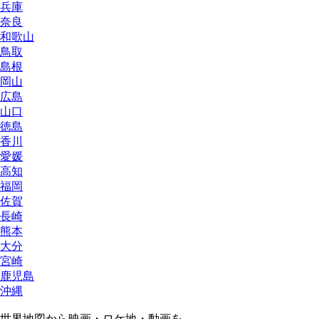
兵庫
奈良
和歌山
鳥取
島根
岡山
広島
山口
徳島
香川
愛媛
高知
福岡
佐賀
長崎
熊本
大分
宮崎
鹿児島
沖縄
世界地図から映画・ロケ地・動画を