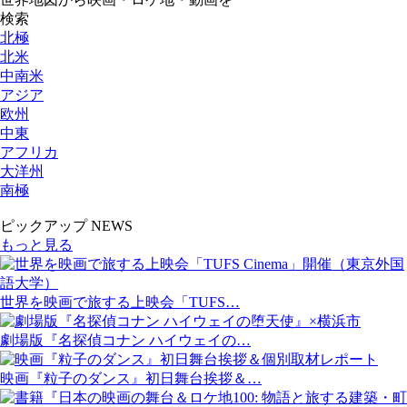
検索
北極
北米
中南米
アジア
欧州
中東
アフリカ
大洋州
南極
ピックアップ NEWS
もっと見る
世界を映画で旅する上映会「TUFS…
劇場版『名探偵コナン ハイウェイの…
映画『粒子のダンス』初日舞台挨拶＆…