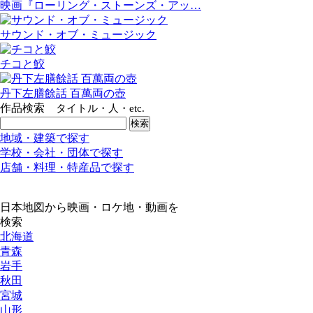
映画『ローリング・ストーンズ・アッ…
サウンド・オブ・ミュージック
チコと鮫
丹下左膳餘話 百萬両の壺
作品検索
タイトル・人・etc.
地域・建築で探す
学校・会社・団体で探す
店舗・料理・特産品で探す
日本地図から映画・ロケ地・動画を
検索
北海道
青森
岩手
秋田
宮城
山形