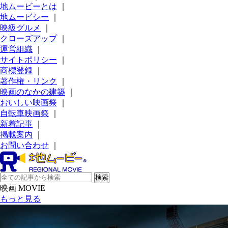
地ムービーとは
｜
地ムービシー
｜
映級グルメ
｜
クローズアップ
｜
運営組織
｜
サイトポリシー
｜
商標登録
｜
著作権・リンク
｜
映画のなかの建築
｜
おいしい映画祭
｜
自転車映画祭
｜
新着記事
｜
掲載案内
｜
お問い合わせ
｜
映画 MOVIE
もっと見る