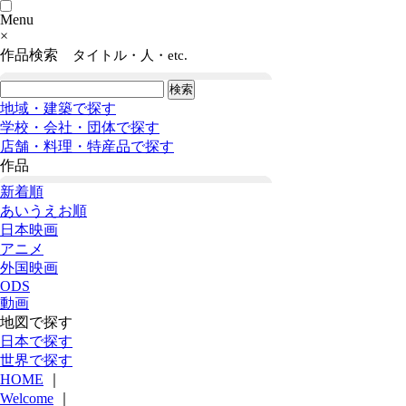
Menu
×
作品検索
タイトル・人・etc.
地域・建築で探す
学校・会社・団体で探す
店舗・料理・特産品で探す
作品
新着順
あいうえお順
日本映画
アニメ
外国映画
ODS
動画
地図で探す
日本で探す
世界で探す
HOME
｜
Welcome
｜