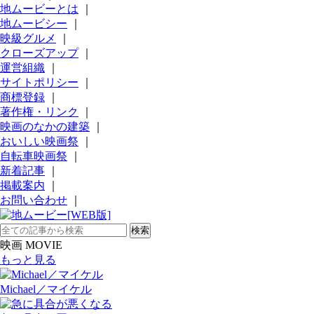
地ムービーとは
｜
地ムービシー
｜
映級グルメ
｜
クローズアップ
｜
運営組織
｜
サイトポリシー
｜
商標登録
｜
著作権・リンク
｜
映画のなかの建築
｜
おいしい映画祭
｜
自転車映画祭
｜
新着記事
｜
掲載案内
｜
お問い合わせ
｜
映画 MOVIE
もっと見る
Michael／マイケル