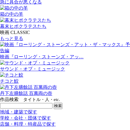
急に具合が悪くなる
箱の中の羊
幕末ヒポクラテスたち
映画 CLASSIC
もっと見る
映画『ローリング・ストーンズ・アッ…
サウンド・オブ・ミュージック
チコと鮫
丹下左膳餘話 百萬両の壺
作品検索
タイトル・人・etc.
地域・建築で探す
学校・会社・団体で探す
店舗・料理・特産品で探す