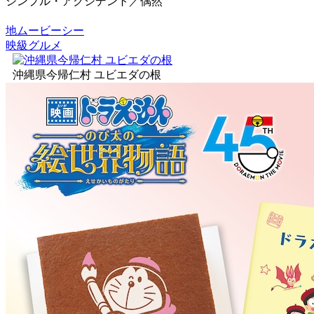
シンプル・アクシデント／偶然
地ムービーシー
映級グルメ
沖縄県今帰仁村 ユビエダの根