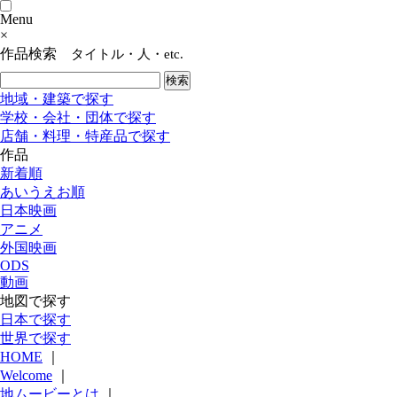
Menu
×
作品検索
タイトル・人・etc.
地域・建築で探す
学校・会社・団体で探す
店舗・料理・特産品で探す
作品
新着順
あいうえお順
日本映画
アニメ
外国映画
ODS
動画
地図で探す
日本で探す
世界で探す
HOME
｜
Welcome
｜
地ムービーとは
｜