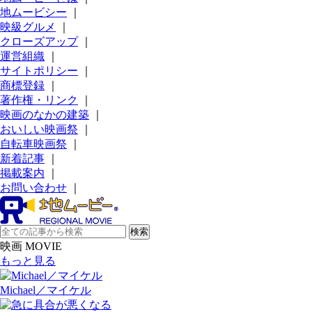
地ムービシー
｜
映級グルメ
｜
クローズアップ
｜
運営組織
｜
サイトポリシー
｜
商標登録
｜
著作権・リンク
｜
映画のなかの建築
｜
おいしい映画祭
｜
自転車映画祭
｜
新着記事
｜
掲載案内
｜
お問い合わせ
｜
映画 MOVIE
もっと見る
Michael／マイケル