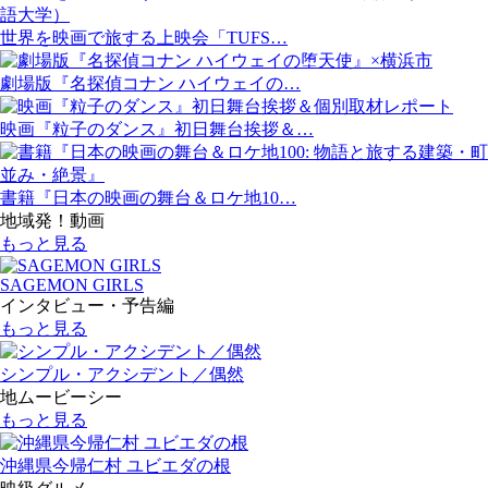
世界を映画で旅する上映会「TUFS…
劇場版『名探偵コナン ハイウェイの…
映画『粒子のダンス』初日舞台挨拶＆…
書籍『日本の映画の舞台＆ロケ地10…
地域発！動画
もっと見る
SAGEMON GIRLS
インタビュー・予告編
もっと見る
シンプル・アクシデント／偶然
地ムービーシー
もっと見る
沖縄県今帰仁村 ユビエダの根