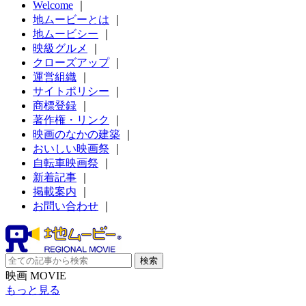
Welcome
｜
地ムービーとは
｜
地ムービシー
｜
映級グルメ
｜
クローズアップ
｜
運営組織
｜
サイトポリシー
｜
商標登録
｜
著作権・リンク
｜
映画のなかの建築
｜
おいしい映画祭
｜
自転車映画祭
｜
新着記事
｜
掲載案内
｜
お問い合わせ
｜
映画 MOVIE
もっと見る