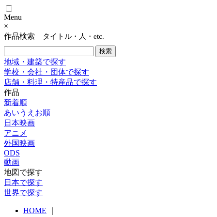
Menu
×
作品検索
タイトル・人・etc.
地域・建築で探す
学校・会社・団体で探す
店舗・料理・特産品で探す
作品
新着順
あいうえお順
日本映画
アニメ
外国映画
ODS
動画
地図で探す
日本で探す
世界で探す
HOME
｜