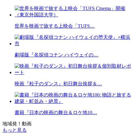
世界を映画で旅する上映会「TUFS…
劇場版『名探偵コナン ハイウェイの…
映画『粒子のダンス』初日舞台挨拶＆…
書籍『日本の映画の舞台＆ロケ地10…
地域発！動画
もっと見る