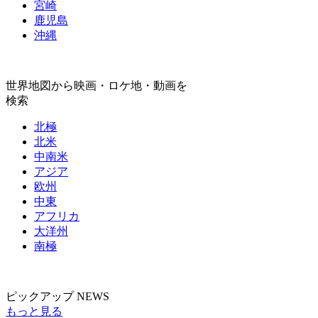
宮崎
鹿児島
沖縄
世界地図から映画・ロケ地・動画を
検索
北極
北米
中南米
アジア
欧州
中東
アフリカ
大洋州
南極
ピックアップ NEWS
もっと見る