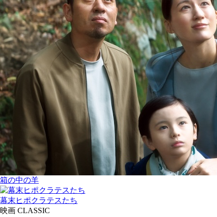
箱の中の羊
幕末ヒポクラテスたち
映画 CLASSIC