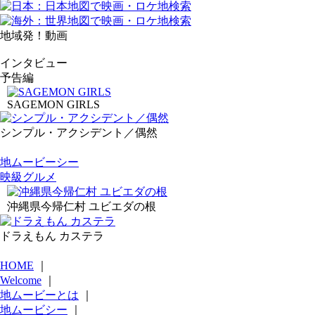
地域発！動画
インタビュー
予告編
SAGEMON GIRLS
シンプル・アクシデント／偶然
地ムービーシー
映級グルメ
沖縄県今帰仁村 ユビエダの根
ドラえもん カステラ
HOME
｜
Welcome
｜
地ムービーとは
｜
地ムービシー
｜