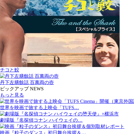
チコと鮫
丹下左膳餘話 百萬両の壺
ピックアップ NEWS
もっと見る
世界を映画で旅する上映会「TUFS…
劇場版『名探偵コナン ハイウェイの…
映画『粒子のダンス』初日舞台挨拶＆…