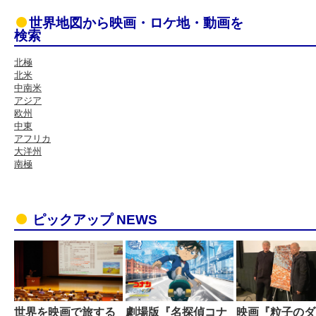
世界地図から映画・ロケ地・動画を
検索
北極
北米
中南米
アジア
欧州
中東
アフリカ
大洋州
南極
ピックアップ NEWS
世界を映画で旅する
劇場版『名探偵コナ
映画『粒子のダ