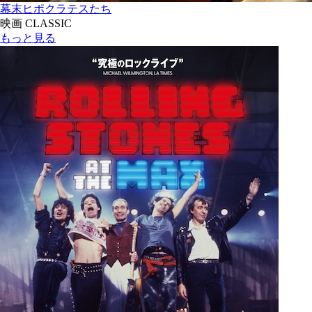
幕末ヒポクラテスたち
映画 CLASSIC
もっと見る