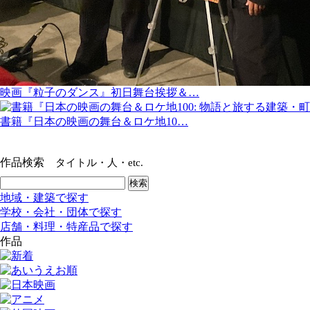
映画『粒子のダンス』初日舞台挨拶＆…
書籍『日本の映画の舞台＆ロケ地10…
作品検索
タイトル・人・etc.
地域・建築で探す
学校・会社・団体で探す
店舗・料理・特産品で探す
作品