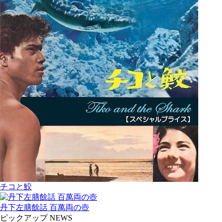
チコと鮫
丹下左膳餘話 百萬両の壺
ピックアップ NEWS