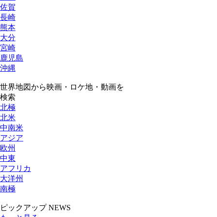
佐賀
長崎
熊本
大分
宮崎
鹿児島
沖縄
世界地図から映画・ロケ地・動画を
検索
北極
北米
中南米
アジア
欧州
中東
アフリカ
大洋州
南極
ピックアップ NEWS