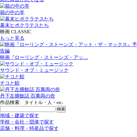
箱の中の羊
幕末ヒポクラテスたち
映画 CLASSIC
もっと見る
映画『ローリング・ストーンズ・アッ…
サウンド・オブ・ミュージック
チコと鮫
丹下左膳餘話 百萬両の壺
作品検索
タイトル・人・etc.
地域・建築で探す
学校・会社・団体で探す
店舗・料理・特産品で探す