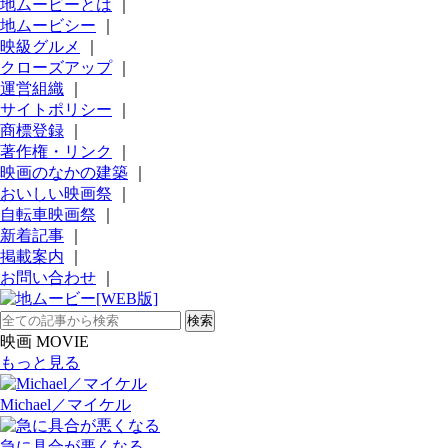
地ムービーとは
｜
地ムービシー
｜
映級グルメ
｜
クローズアップ
｜
運営組織
｜
サイトポリシー
｜
商標登録
｜
著作権・リンク
｜
映画のなかの建築
｜
おいしい映画祭
｜
自転車映画祭
｜
新着記事
｜
掲載案内
｜
お問い合わせ
｜
映画 MOVIE
もっと見る
Michael／マイケル
急に具合が悪くなる