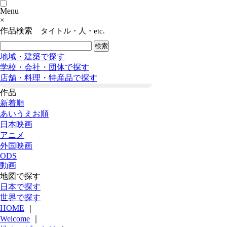
Menu
×
作品検索
タイトル・人・etc.
地域・建築で探す
学校・会社・団体で探す
店舗・料理・特産品で探す
作品
新着順
あいうえお順
日本映画
アニメ
外国映画
ODS
動画
地図で探す
日本で探す
世界で探す
HOME
｜
Welcome
｜