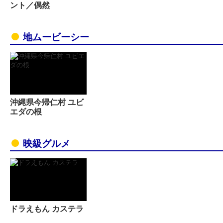
ント／偶然
地ムービーシー
沖縄県今帰仁村 ユビ
エダの根
映級グルメ
ドラえもん カステラ