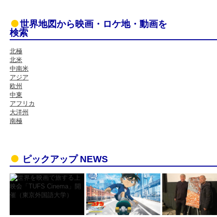
世界地図から映画・ロケ地・動画を
検索
北極
北米
中南米
アジア
欧州
中東
アフリカ
大洋州
南極
ピックアップ NEWS