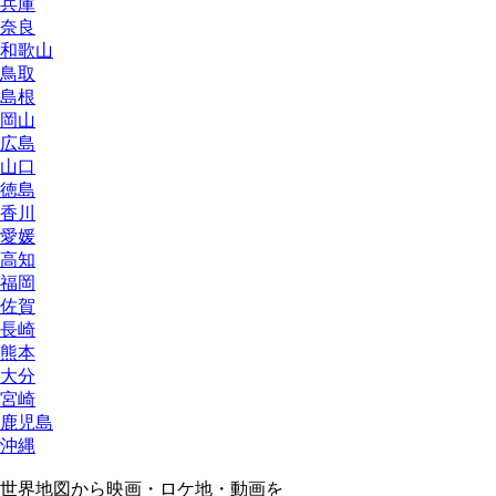
兵庫
奈良
和歌山
鳥取
島根
岡山
広島
山口
徳島
香川
愛媛
高知
福岡
佐賀
長崎
熊本
大分
宮崎
鹿児島
沖縄
世界地図から映画・ロケ地・動画を