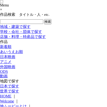
Menu
×
作品検索
タイトル・人・etc.
地域・建築で探す
学校・会社・団体で探す
店舗・料理・特産品で探す
作品
新着順
あいうえお順
日本映画
アニメ
外国映画
ODS
動画
地図で探す
日本で探す
世界で探す
HOME
｜
Welcome
｜
地ムービーとは
｜