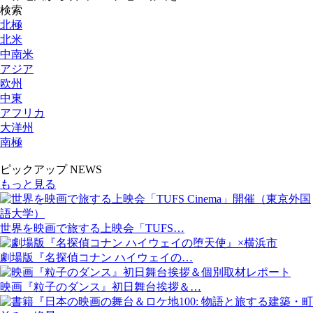
検索
北極
北米
中南米
アジア
欧州
中東
アフリカ
大洋州
南極
ピックアップ NEWS
もっと見る
世界を映画で旅する上映会「TUFS…
劇場版『名探偵コナン ハイウェイの…
映画『粒子のダンス』初日舞台挨拶＆…