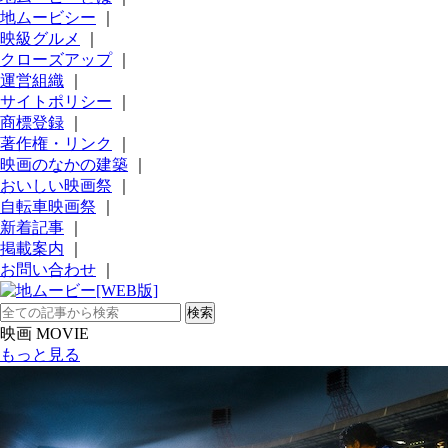
地ムービシー
｜
映級グルメ
｜
クローズアップ
｜
運営組織
｜
サイトポリシー
｜
商標登録
｜
著作権・リンク
｜
映画のなかの建築
｜
おいしい映画祭
｜
自転車映画祭
｜
新着記事
｜
掲載案内
｜
お問い合わせ
｜
映画 MOVIE
もっと見る