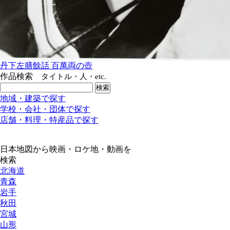
丹下左膳餘話 百萬両の壺
作品検索
タイトル・人・etc.
地域・建築で探す
学校・会社・団体で探す
店舗・料理・特産品で探す
日本地図から映画・ロケ地・動画を
検索
北海道
青森
岩手
秋田
宮城
山形