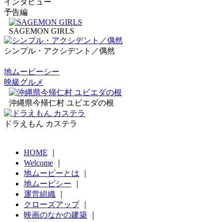
インタビュー
予告編
SAGEMON GIRLS
シンプル・アクシデント／偶然
地ムービーシー
映級グルメ
沖縄県今帰仁村 ユビエダの根
ドラえもん カステラ
HOME
｜
Welcome
｜
地ムービーとは
｜
地ムービシー
｜
運営組織
｜
クローズアップ
｜
映画のなかの建築
｜