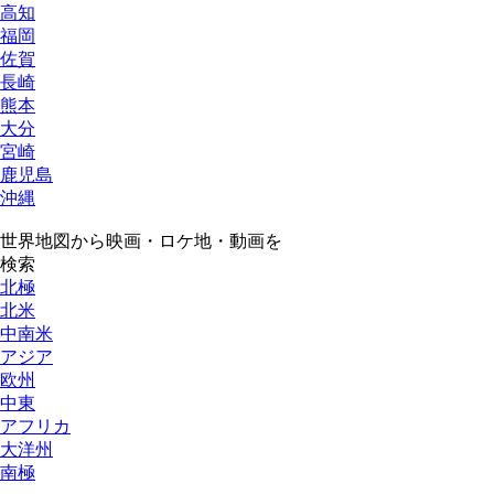
高知
福岡
佐賀
長崎
熊本
大分
宮崎
鹿児島
沖縄
世界地図から映画・ロケ地・動画を
検索
北極
北米
中南米
アジア
欧州
中東
アフリカ
大洋州
南極