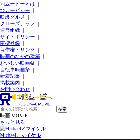
地ムービーとは
｜
地ムービシー
｜
映級グルメ
｜
クローズアップ
｜
運営組織
｜
サイトポリシー
｜
商標登録
｜
著作権・リンク
｜
映画のなかの建築
｜
おいしい映画祭
｜
自転車映画祭
｜
新着記事
｜
掲載案内
｜
お問い合わせ
｜
映画 MOVIE
もっと見る
Michael／マイケル