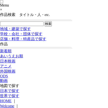
Menu
×
作品検索
タイトル・人・etc.
地域・建築で探す
学校・会社・団体で探す
店舗・料理・特産品で探す
作品
新着順
あいうえお順
日本映画
アニメ
外国映画
ODS
動画
地図で探す
日本で探す
世界で探す
HOME
｜
Welcome
｜