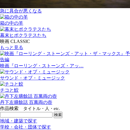
急に具合が悪くなる
箱の中の羊
幕末ヒポクラテスたち
映画 CLASSIC
もっと見る
映画『ローリング・ストーンズ・アッ…
サウンド・オブ・ミュージック
チコと鮫
丹下左膳餘話 百萬両の壺
作品検索
タイトル・人・etc.
地域・建築で探す
学校・会社・団体で探す