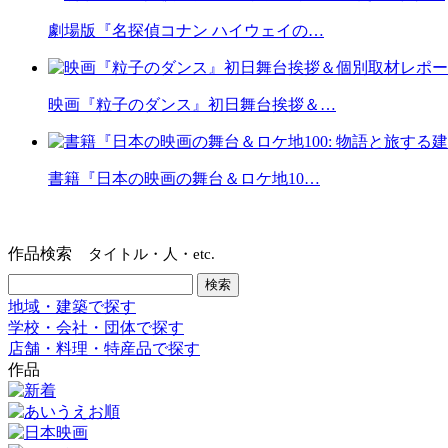
劇場版『名探偵コナン ハイウェイの…
映画『粒子のダンス』初日舞台挨拶＆…
書籍『日本の映画の舞台＆ロケ地10…
作品検索
タイトル・人・etc.
地域・建築で探す
学校・会社・団体で探す
店舗・料理・特産品で探す
作品