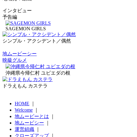
インタビュー
予告編
SAGEMON GIRLS
シンプル・アクシデント／偶然
地ムービーシー
映級グルメ
沖縄県今帰仁村 ユビエダの根
ドラえもん カステラ
HOME
｜
Welcome
｜
地ムービーとは
｜
地ムービシー
｜
運営組織
｜
クローズアップ
｜