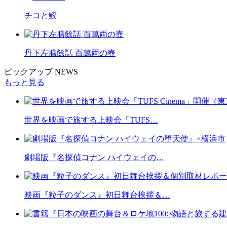
チコと鮫
丹下左膳餘話 百萬両の壺
ピックアップ NEWS
もっと見る
世界を映画で旅する上映会「TUFS…
劇場版『名探偵コナン ハイウェイの…
映画『粒子のダンス』初日舞台挨拶＆…