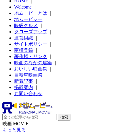
HOME
｜
Welcome
｜
地ムービーとは
｜
地ムービシー
｜
映級グルメ
｜
クローズアップ
｜
運営組織
｜
サイトポリシー
｜
商標登録
｜
著作権・リンク
｜
映画のなかの建築
｜
おいしい映画祭
｜
自転車映画祭
｜
新着記事
｜
掲載案内
｜
お問い合わせ
｜
映画 MOVIE
もっと見る