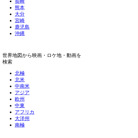
長崎
熊本
大分
宮崎
鹿児島
沖縄
世界地図から映画・ロケ地・動画を
検索
北極
北米
中南米
アジア
欧州
中東
アフリカ
大洋州
南極