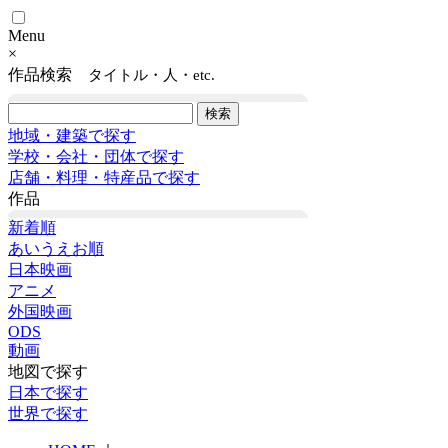
Menu
×
作品検索
タイトル・人・etc.
地域・建築で探す
学校・会社・団体で探す
店舗・料理・特産品で探す
作品
新着順
あいうえお順
日本映画
アニメ
外国映画
ODS
動画
地図で探す
日本で探す
世界で探す