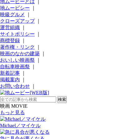
地ムービーとは
｜
地ムービシー
｜
映級グルメ
｜
クローズアップ
｜
運営組織
｜
サイトポリシー
｜
商標登録
｜
著作権・リンク
｜
映画のなかの建築
｜
おいしい映画祭
｜
自転車映画祭
｜
新着記事
｜
掲載案内
｜
お問い合わせ
｜
映画 MOVIE
もっと見る
Michael／マイケル
急に具合が悪くなる