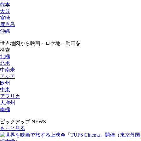
熊本
大分
宮崎
鹿児島
沖縄
世界地図から映画・ロケ地・動画を
検索
北極
北米
中南米
アジア
欧州
中東
アフリカ
大洋州
南極
ピックアップ NEWS
もっと見る