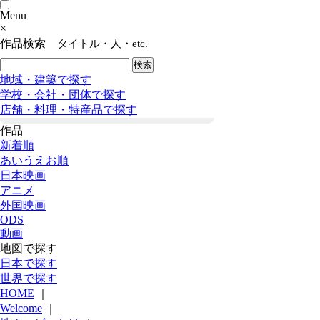
Menu
×
作品検索
タイトル・人・etc.
地域・建築で探す
学校・会社・団体で探す
店舗・料理・特産品で探す
作品
新着順
あいうえお順
日本映画
アニメ
外国映画
ODS
動画
地図で探す
日本で探す
世界で探す
HOME
｜
Welcome
｜