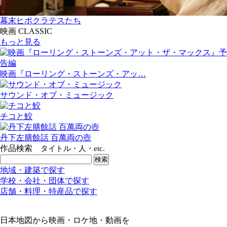
幕末ヒポクラテスたち
映画 CLASSIC
もっと見る
映画『ローリング・ストーンズ・アッ…
サウンド・オブ・ミュージック
チコと鮫
丹下左膳餘話 百萬両の壺
作品検索
タイトル・人・etc.
地域・建築で探す
学校・会社・団体で探す
店舗・料理・特産品で探す
日本地図から映画・ロケ地・動画を