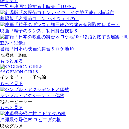
世界を映画で旅する上映会「TUFS…
劇場版『名探偵コナン ハイウェイの…
映画『粒子のダンス』初日舞台挨拶＆…
書籍『日本の映画の舞台＆ロケ地10…
地域発！動画
もっと見る
SAGEMON GIRLS
インタビュー・予告編
もっと見る
シンプル・アクシデント／偶然
地ムービーシー
もっと見る
沖縄県今帰仁村 ユビエダの根
映級グルメ