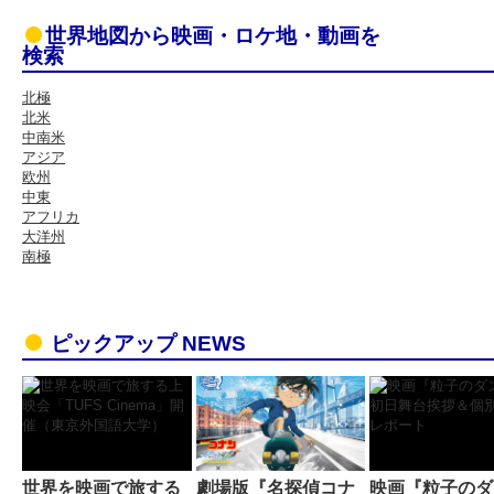
世界地図から映画・ロケ地・動画を
検索
北極
北米
中南米
アジア
欧州
中東
アフリカ
大洋州
南極
ピックアップ NEWS
世界を映画で旅する
劇場版『名探偵コナ
映画『粒子のダ