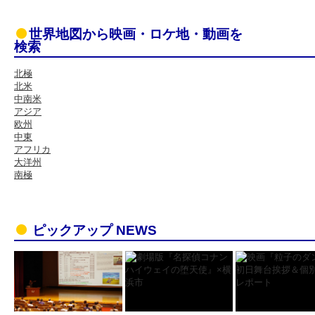
世界地図から映画・ロケ地・動画を
検索
北極
北米
中南米
アジア
欧州
中東
アフリカ
大洋州
南極
ピックアップ NEWS