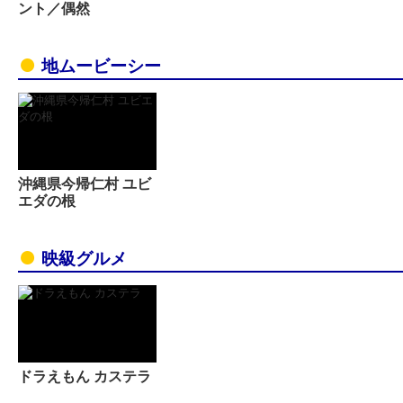
ント／偶然
地ムービーシー
沖縄県今帰仁村 ユビ
エダの根
映級グルメ
ドラえもん カステラ