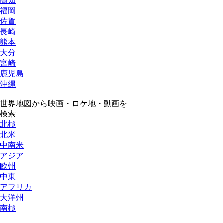
高知
福岡
佐賀
長崎
熊本
大分
宮崎
鹿児島
沖縄
世界地図から映画・ロケ地・動画を
検索
北極
北米
中南米
アジア
欧州
中東
アフリカ
大洋州
南極