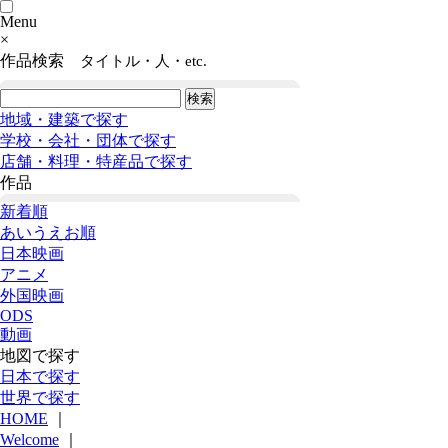
Menu
×
作品検索
タイトル・人・etc.
地域・建築で探す
学校・会社・団体で探す
店舗・料理・特産品で探す
作品
新着順
あいうえお順
日本映画
アニメ
外国映画
ODS
動画
地図で探す
日本で探す
世界で探す
HOME
｜
Welcome
｜