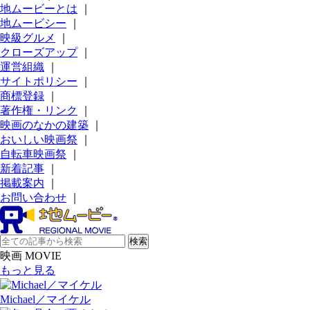
地ムービーとは
｜
地ムービシー
｜
映級グルメ
｜
クローズアップ
｜
運営組織
｜
サイトポリシー
｜
商標登録
｜
著作権・リンク
｜
映画のなかの建築
｜
おいしい映画祭
｜
自転車映画祭
｜
新着記事
｜
掲載案内
｜
お問い合わせ
｜
映画 MOVIE
もっと見る
Michael／マイケル