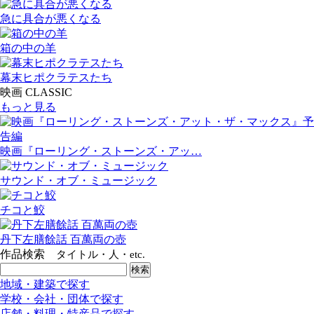
急に具合が悪くなる
箱の中の羊
幕末ヒポクラテスたち
映画 CLASSIC
もっと見る
映画『ローリング・ストーンズ・アッ…
サウンド・オブ・ミュージック
チコと鮫
丹下左膳餘話 百萬両の壺
作品検索
タイトル・人・etc.
地域・建築で探す
学校・会社・団体で探す
店舗・料理・特産品で探す