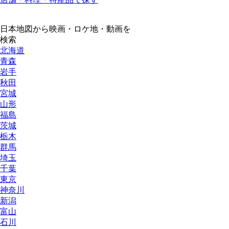
日本地図から映画・ロケ地・動画を
検索
北海道
青森
岩手
秋田
宮城
山形
福島
茨城
栃木
群馬
埼玉
千葉
東京
神奈川
新潟
富山
石川